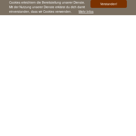
Cookies erleichtern die Bereitstellung unserer Dienste.
Verstanden!
Mit der Nutzung unserer Dienste erklärst du dich damit
einverstanden, dass wir Cookies verwenden.
Mehr Infos