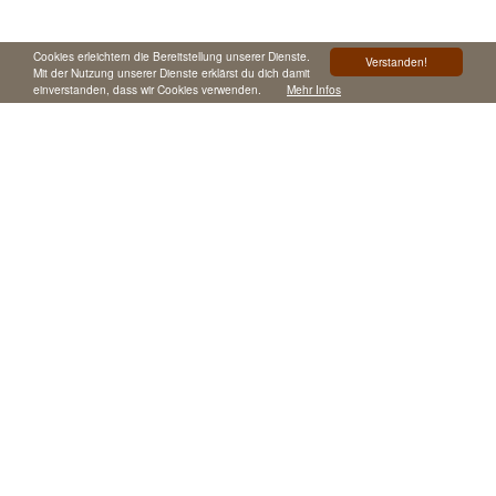
Cookies erleichtern die Bereitstellung unserer Dienste.
Verstanden!
Mit der Nutzung unserer Dienste erklärst du dich damit
einverstanden, dass wir Cookies verwenden.
Mehr Infos