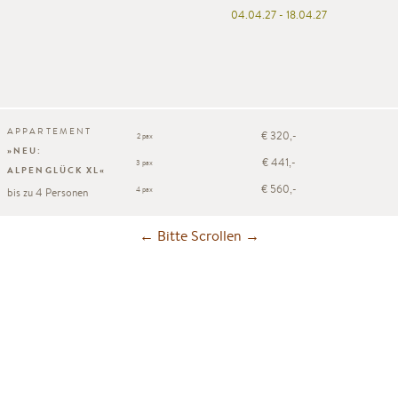
04.04.27 - 18.04.27
APPARTEMENT
€ 320,-
2 pax
»NEU:
€ 441,-
3 pax
ALPENGLÜCK XL«
€ 560,-
4 pax
bis zu 4 Personen
← Bitte Scrollen →